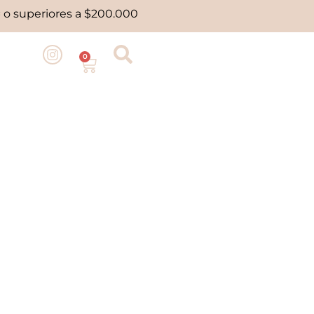
 o superiores a $200.000
0