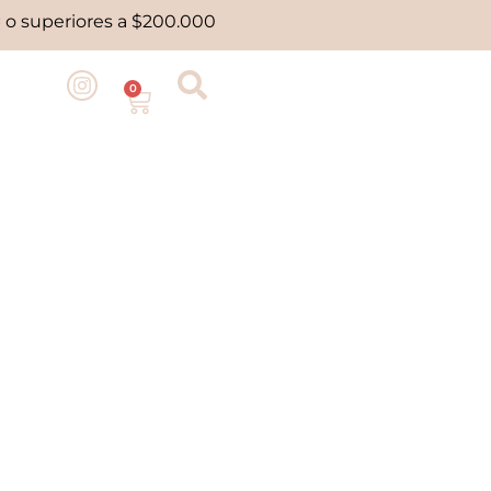
 o superiores a $200.000
0