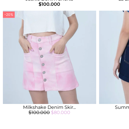
$
100.000
-20%
Milkshake Denim Skir...
Summe
$
100.000
$
80.000