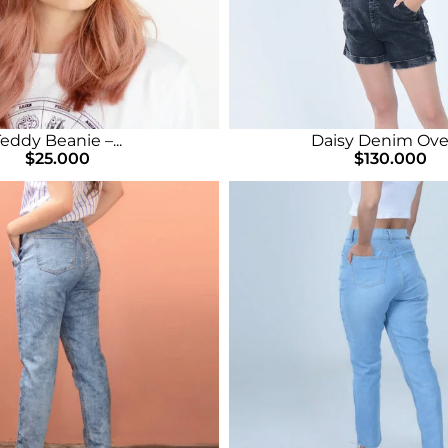
eddy Beanie –...
Daisy Denim Over
$
25.000
$
130.000