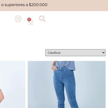
 o superiores a $200.000
0