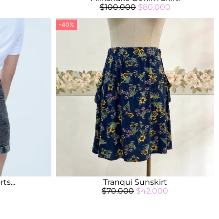
$
100.000
$
80.000
-40%
ts...
Tranqui Sunskirt
$
70.000
$
42.000