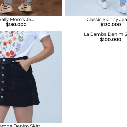
Sally Mom’s Je...
Classic Skinny Jean
$
130.000
$
130.000
La Bamba Denim Ski
$
100.000
amba Denim Skirt...