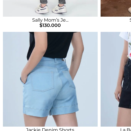
Sally Mom’s Je...
$
130.000
Jackie Denim Shorts
La B