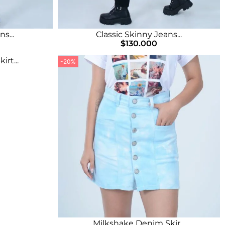
s...
Classic Skinny Jeans...
$
130.000
rt...
-20%
Milkshake Denim Skir...