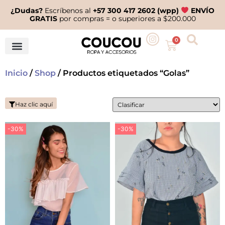
¿Dudas?
Escríbenos al
+57 300 417 2602 (wpp)
ENVÍO
GRATIS
por compras = o superiores a $200.000
0
Inicio
/
Shop
/ Productos etiquetados “Golas”
Haz clic aquí
-30%
-30%