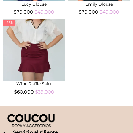
Lucy Blouse
Emily Blouse
$
70.000
$
49.000
$
70.000
$
49.000
-35%
Wine Ruffle Skirt
$
60.000
$
39.000
Servicio al Cliente