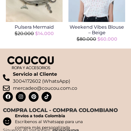
Pulsera Mermaid
Weekend Vibes Blouse
– Beige
$
20.000
$
14.000
$
80.000
$
60.000
Servicio al Cliente
3004172602 (WhatsApp)
mercadeo@coucou.com.co
COMPRA LOCAL - COMPRA COLOMBIANO
Envíos a toda Colombia
Escríbenos al Whatsapp para una
compra más personalizada
Síguenos en instagram:
@coucourya