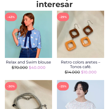
interesar
-43%
-29%
Relax and Swim blouse
Retro colors aretes –
Tonos café.
$
70.000
$
40.000
$
14.000
$
10.000
-30%
-25%