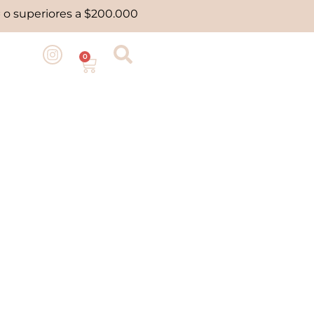
 o superiores a $200.000
0