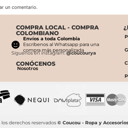
ar un comentario.
COMPRA LOCAL - COMPRA
¿
COLOMBIANO
P
Envíos a toda Colombia
Escríbenos al Whatsapp para una
G
compra más personalizada
Síguenos en instagram:
@coucourya
CONÓCENOS
C
Nosotros
P
 los derechos reservados
© Coucou - Ropa y Accesorio