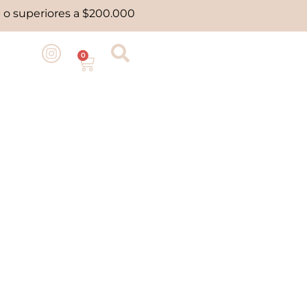
 o superiores a $200.000
0