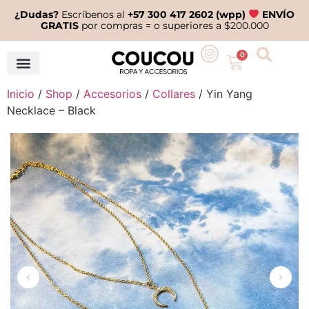
¿Dudas?
Escríbenos al
+57 300 417 2602 (wpp)
ENVÍO
GRATIS
por compras = o superiores a $200.000
0
Inicio
/
Shop
/
Accesorios
/
Collares
/ Yin Yang
Necklace – Black