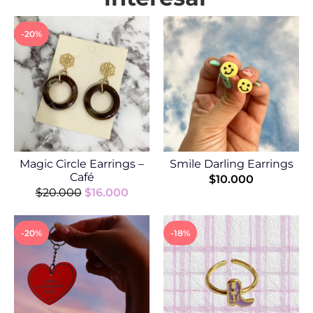
-20%
Magic Circle Earrings –
Smile Darling Earrings
Café
$
10.000
$
20.000
$
16.000
-20%
-18%