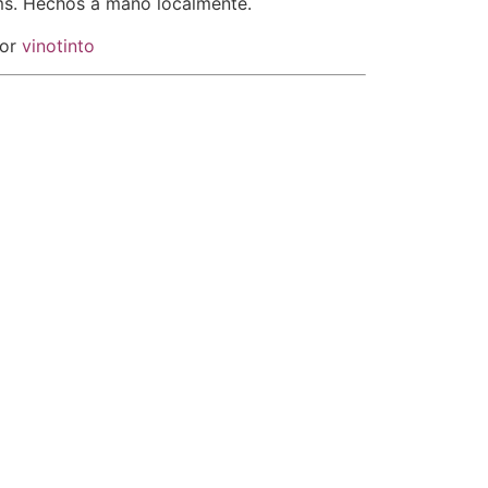
ms. Hechos a mano localmente.
lor
vinotinto