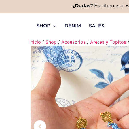
¿Dudas?
Escríbenos al
+
SHOP
DENIM
SALES
Inicio
/
Shop
/
Accesorios
/
Aretes y Topitos
/