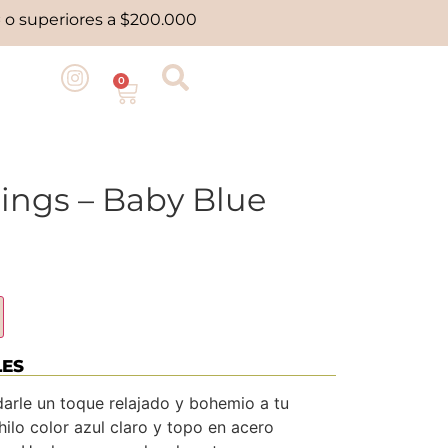
 o superiores a $200.000
0
ngs – Baby Blue
LES
darle un toque relajado y bohemio a tu
 hilo color azul claro y topo en acero