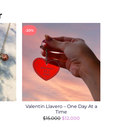
r
-20%
Valentin Llavero – One Day At a
Time
$
15.000
$
12.000