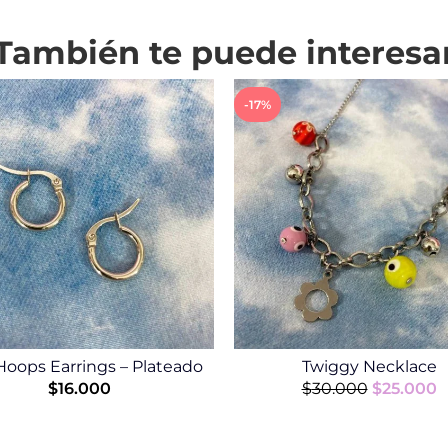
También te puede interesa
-17%
Hoops Earrings – Plateado
Twiggy Necklace
$
16.000
$
30.000
$
25.000