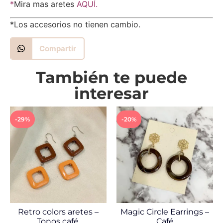
*
Mira mas aretes
AQUÍ.
*Los accesorios no tienen cambio.
Compartir
También te puede
interesar
-29%
-20%
Retro colors aretes –
Magic Circle Earrings –
Tonos café.
Café