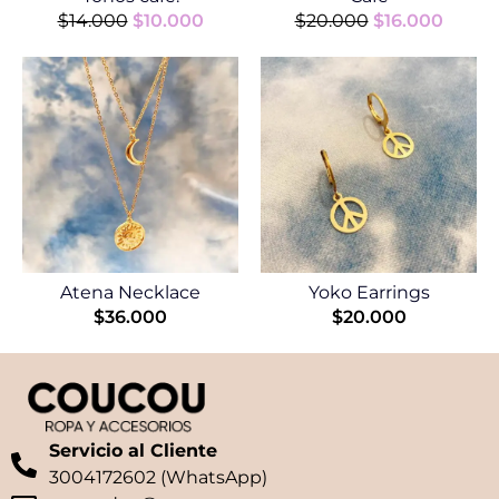
$
14.000
$
10.000
$
20.000
$
16.000
Atena Necklace
Yoko Earrings
$
36.000
$
20.000
Servicio al Cliente
3004172602 (WhatsApp)