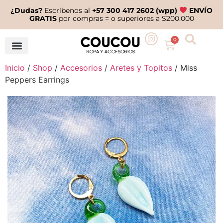
¿Dudas?
Escríbenos al
+57 300 417 2602 (wpp)
ENVÍO
GRATIS
por compras = o superiores a $200.000
0
Inicio
/
Shop
/
Accesorios
/
Aretes y Topitos
/ Miss
Peppers Earrings