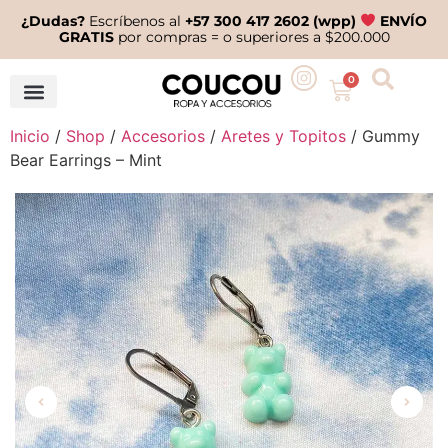
¿Dudas?
Escríbenos al
+57 300 417 2602 (wpp)
ENVÍO
GRATIS
por compras = o superiores a $200.000
0
Inicio
/
Shop
/
Accesorios
/
Aretes y Topitos
/ Gummy
Bear Earrings – Mint