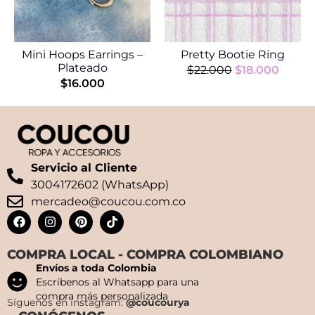
Mini Hoops Earrings –
Pretty Bootie Ring
Plateado
$
22.000
$
18.000
$
16.000
Servicio al Cliente
3004172602 (WhatsApp)
mercadeo@coucou.com.co
COMPRA LOCAL - COMPRA COLOMBIANO
Envíos a toda Colombia
Escríbenos al Whatsapp para una
compra más personalizada
Síguenos en instagram:
@coucourya