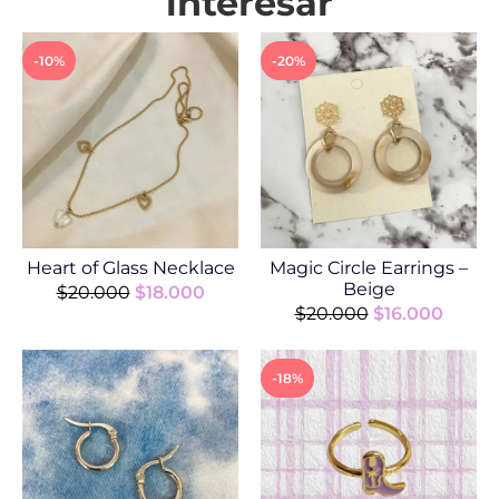
interesar
-10%
-20%
Heart of Glass Necklace
Magic Circle Earrings –
Beige
$
20.000
$
18.000
$
20.000
$
16.000
-18%